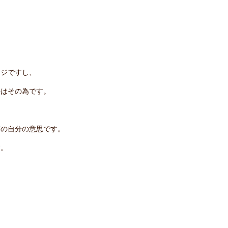
ージですし、
のはその為です。
等の自分の意思です。
す。