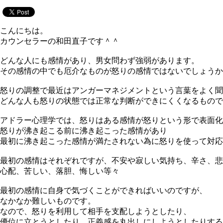
こんにちは。
カウンセラーの和田直子です＾＾
どんな人にも感情があり、男女問わず強弱があります。
その感情の中でも厄介なものが怒りの感情ではないでしょうか
怒りの調整で最近はアンガーマネジメントという言葉をよく聞
どんな人も怒りの状態では正常な判断ができにくくなるもので
アドラー心理学では、怒りはある感情が怒りという形で表面化
怒りが沸き起こる前に沸き起こった感情があり
最初に沸き起こった感情が満たされない為に怒りを使って対応
最初の感情はそれぞれですが、不安や寂しい気持ち、辛さ、悲
心配、苦しい、落胆、悔しい等々
最初の感情に自身で気づくことができればいいのですが、
なかなか難しいものです。
なので、怒りを利用して相手を支配しようとしたり、
優位に立とうとしたり、正義感を丸出しにしようとしたりする