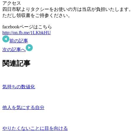
アクセス
四日市駅よりタクシーをお使いの方は当店が負担いたします
ただし領収書をご持参ください。
facebookページはこちら
http://on.fb.me/1LKbkHU
前の記事
次の記事へ
関連記事
気持ちの数値化
他人を気にする自分
やりたくないことに目を向ける