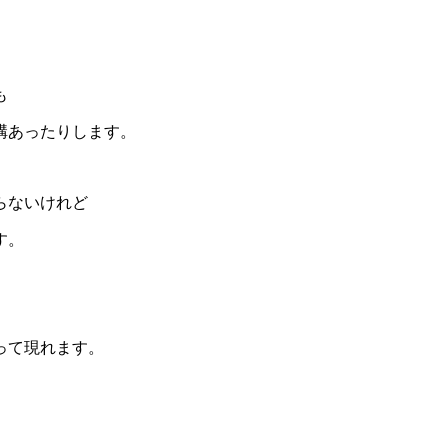
も
構あったりします。
らないけれど
す。
って現れます。