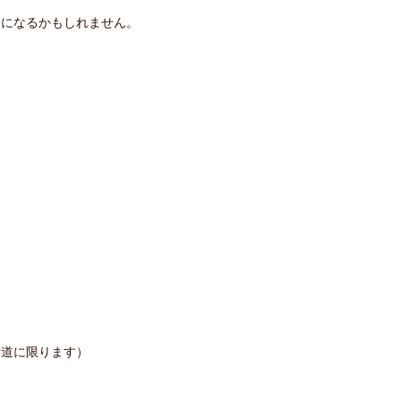
。
えになるかもしれません。
片道に限ります）