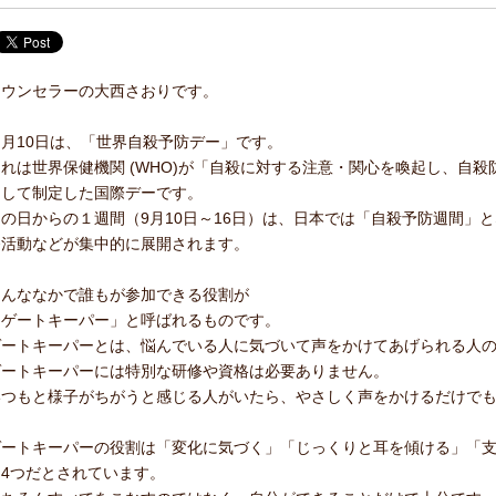
カウンセラーの大西さおりです。
９月10日は、「世界自殺予防デー」です。
これは世界保健機関 (WHO)が「自殺に対する注意・関心を喚起し、自
として制定した国際デーです。
この日からの１週間（9月10日～16日）は、日本では「自殺予防週間」
発活動などが集中的に展開されます。
そんななかで誰もが参加できる役割が
「ゲートキーパー」と呼ばれるものです。
ゲートキーパーとは、悩んでいる人に気づいて声をかけてあげられる人
ゲートキーパーには特別な研修や資格は必要ありません。
いつもと様子がちがうと感じる人がいたら、やさしく声をかけるだけで
ゲートキーパーの役割は「変化に気づく」「じっくりと耳を傾ける」「
う4つだとされています。