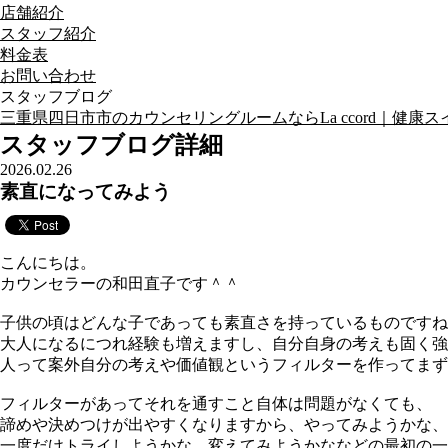
店舗紹介
スタッフ紹介
料金表
お問い合わせ
スタッフブログ
三重県四日市市のカウンセリングルームならLa ccord｜健康スイーツ
スタッフブログ詳細
2026.02.26
素直になってみよう
こんにちは。
カウンセラーの和田直子です＾＾
子供の頃はどんな子であっても素直さを持っているものですね
大人になるにつれ経験も増えますし、自分自身の考えも固く強
人って案外自分の考えや価値観というフィルターを作ってまず
フィルターがあってそれを通すこと自体は問題がなくても、
諦めや決めつけが出やすくなりますから、やってみようかな、
一度だけトライしようかな、変えてみようかななどの最初の一