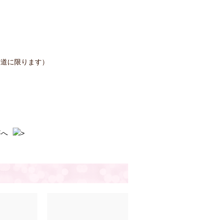
片道に限ります）
事へ