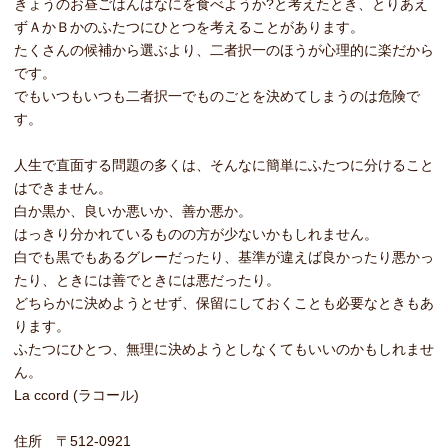
きょうのお昼ごはんはなにを食べようか?と考えたとき、とりあえ
ずＡかＢかのふたつにひとつを考えることがあります。
たくさんの候補から選ぶより、二者択一のほうが心理的に楽だから
です。
でもいつもいつも二者択一でものごとを決めてしまうのは危険で
す。
人生で直面する問題の多くは、そんなに簡単にふたつに分けること
はできません。
白か黒か、良いか悪いか、善か悪か。
はっきり分かれているものの方が少ないかもしれません。
白でも黒でもあるグレーだったり、基準が違えば良かったり悪かっ
たり、ときには善でときには悪だったり。
どちらかに決めようとせず、保留にしておくことも必要なときもあ
ります。
ふたつにひとつ、無理に決めようとしなくてもいいのかもしれませ
ん。
La ccord (ラコール)
住所 〒512-0921