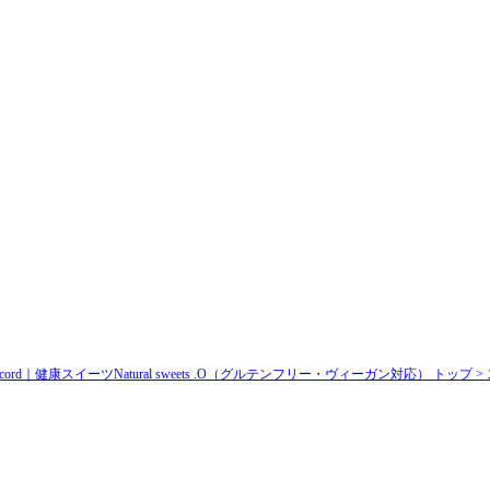
d｜健康スイーツNatural sweets .O（グルテンフリー・ヴィーガン対応） トップ >