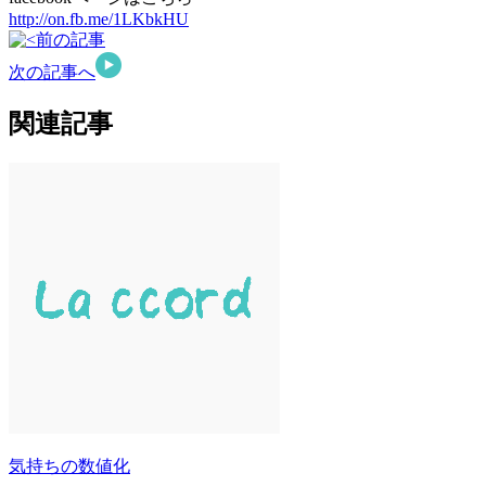
http://on.fb.me/1LKbkHU
前の記事
次の記事へ
関連記事
気持ちの数値化