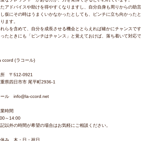
またアドバイスや助けを得やすくなりますし、自分自身も周りからの助
もし仮にその時はうまくいかなかったとしても、ピンチに立ち向かった
なります。
これらを含めて、自分を成長させる機会ととらえれば確かにチャンスで
困ったときにも「ピンチはチャンス」と覚えておけば、落ち着いて対応
a ccord (ラコール)
所 〒512-0921
重県四日市市 尾平町2936-1
ール info@la-ccord.net
営業時間
:00～14:00
上記以外の時間が希望の場合はお気軽にご相談ください。
お休み 木・日・祝日