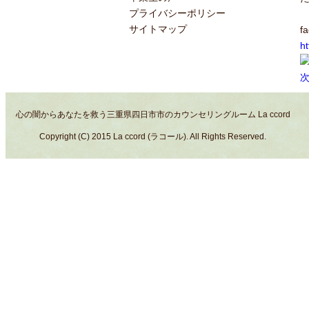
プライバシーポリシー
サイトマップ
f
h
心の闇からあなたを救う三重県四日市市のカウンセリングルーム La ccord
Copyright (C) 2015 La ccord (ラコール). All Rights Reserved.