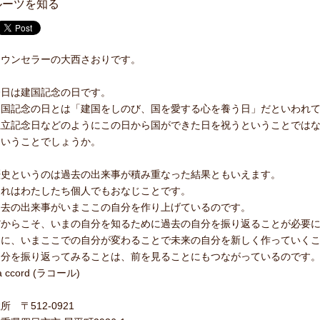
ルーツを知る
カウンセラーの大西さおりです。
今日は建国記念の日です。
建国記念の日とは「建国をしのび、国を愛する心を養う日」だといわれ
独立記念日などのようにこの日から国ができた日を祝うということでは
ということでしょうか。
歴史というのは過去の出来事が積み重なった結果ともいえます。
これはわたしたち個人でもおなじことです。
過去の出来事がいまここの自分を作り上げているのです。
だからこそ、いまの自分を知るために過去の自分を振り返ることが必要
逆に、いまここでの自分が変わることで未来の自分を新しく作っていく
自分を振り返ってみることは、前を見ることにもつながっているのです
a ccord (ラコール)
所 〒512-0921