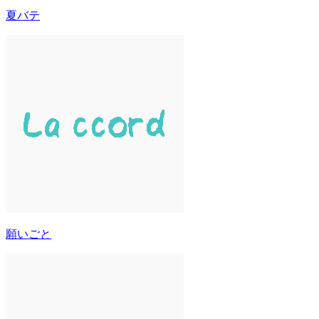
夏バテ
願いごと