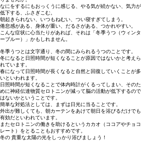
なにをするにもおっくうに感じる、やる気が続かない、気力が
低下する、ふさぎこむ。
朝起きられない、いつもねむい、つい寝すぎてしまう。
倦怠感がある、身体が重い、だるさがある、つかれやすい。
こんな症状に心当たりがあれば、それは「冬季うつ（ウィンタ
ーブルー）」かもしれません。
冬季うつとは文字通り、冬の間にみられるうつのことです。
冬になると日照時間が短くなることが原因ではないかと考えら
れています。
春になって日照時間が長くなると自然と回復していくことが多
いといわれます。
日照時間が短くなることで体内時計がくるってしまい、そのた
めに神経伝達物質セロトニンが減って脳の活動が低下するので
はないかということです。
簡単な対処法としては、まずは日光に当ることです。
外出が難しくても、朝カーテンをあけて朝日を浴びるだけでも
有効だといわれています。
またセロトニンの働きを助けるというカカオ（ココアやチョコ
レート）をとることもおすすめです。
冬の 貴重な太陽の光をしっかり浴びましょう！