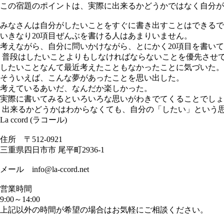
この宿題のポイントは、実際に出来るかどうかではなく自分が
みなさんは自分がしたいことをすぐに書き出すことはできるで
いきなり20項目ぜんぶを書ける人はあまりいません。
考えながら、自分に問いかけながら、とにかく20項目を書い
普段はしたいことよりもしなければならないことを優先させ
したいことなんて最近考えたこともなかったことに気づいた。
そういえば、こんな夢があったことを思い出した。
考えているあいだ、なんだか楽しかった。
実際に書いてみるといろいろな思いがわきでてくることでしょ
出来るかどうかはわからなくても、自分の「したい」という
La ccord (ラコール)
住所 〒512-0921
三重県四日市市 尾平町2936-1
メール info@la-ccord.net
営業時間
9:00～14:00
上記以外の時間が希望の場合はお気軽にご相談ください。