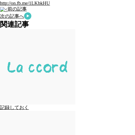
http://on.fb.me/1LKbkHU
前の記事
次の記事へ
関連記事
記録しておく