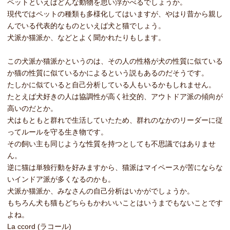
ペットといえばどんな動物を思い浮かべるでしょうか。
現代ではペットの種類も多様化してはいますが、やはり昔から親し
んでいる代表的なものといえば犬と猫でしょう。
犬派か猫派か、などとよく聞かれたりもします。
この犬派か猫派かというのは、その人の性格が犬の性質に似ている
か猫の性質に似ているかによるという説もあるのだそうです。
たしかに似ていると自己分析している人もいるかもしれません。
たとえば犬好きの人は協調性が高く社交的、アウトドア派の傾向が
高いのだとか。
犬はもともと群れで生活していたため、群れのなかのリーダーに従
ってルールを守る生き物です。
その飼い主も同じような性質を持つとしても不思議ではありませ
ん。
逆に猫は単独行動を好みますから、猫派はマイペースが苦にならな
いインドア派が多くなるのかも。
犬派か猫派か、みなさんの自己分析はいかがでしょうか。
もちろん犬も猫もどちらもかわいいことはいうまでもないことです
よね。
La ccord (ラコール)