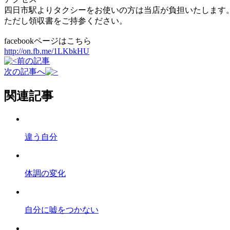
四日市駅よりタクシーをお使いの方は当店が負担いたします
ただし領収書をご持参ください。
facebookページはこちら
http://on.fb.me/1LKbkHU
前の記事
次の記事へ
関連記事
違う自分
体調の変化
自分に嘘をつかない