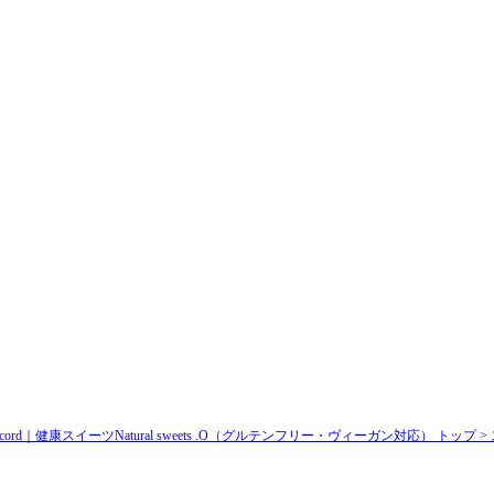
d｜健康スイーツNatural sweets .O（グルテンフリー・ヴィーガン対応） トップ >