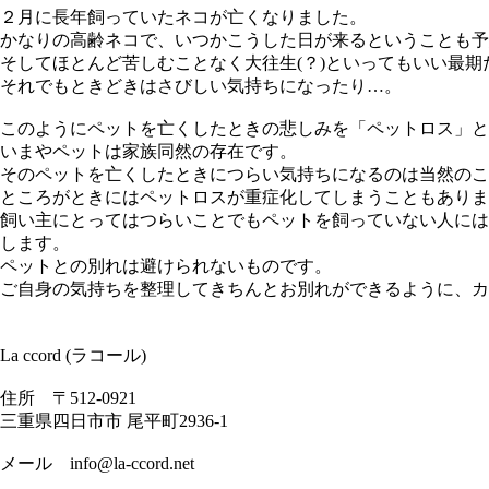
２月に長年飼っていたネコが亡くなりました。
かなりの高齢ネコで、いつかこうした日が来るということも予
そしてほとんど苦しむことなく大往生(？)といってもいい最
それでもときどきはさびしい気持ちになったり…。
このようにペットを亡くしたときの悲しみを「ペットロス」と
いまやペットは家族同然の存在です。
そのペットを亡くしたときにつらい気持ちになるのは当然のこ
ところがときにはペットロスが重症化してしまうこともありま
飼い主にとってはつらいことでもペットを飼っていない人には
します。
ペットとの別れは避けられないものです。
ご自身の気持ちを整理してきちんとお別れができるように、カ
La ccord (ラコール)
住所 〒512-0921
三重県四日市市 尾平町2936-1
メール info@la-ccord.net