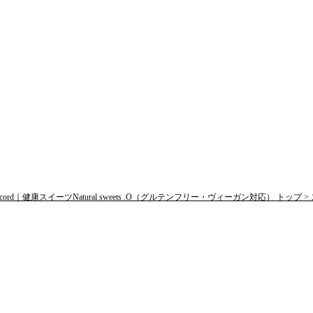
d｜健康スイーツNatural sweets .O（グルテンフリー・ヴィーガン対応） トップ >