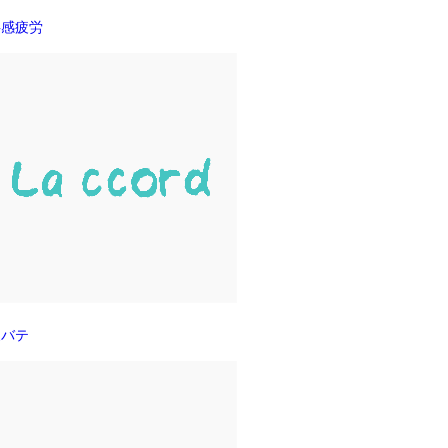
共感疲労
夏バテ