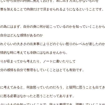
激しいから自分の内側に抱えておけず、表に出す方法しかないものを
調整を加えることで内側だけで済ませられるようになるということです
その為にはまず、自分の身に何が起こっているのかを知っていくことか
今自分はどんな感情があるのか
どれぐらいの大きさの出来事によりどのぐらい怒りのレベルが達したの
感情的な時に考えても冷静にはなれませんから、
怒りが収まってから考えたり、ノートに書いたりして
自分の感情を自分で整理をしていくことはとても有効です。
後に考えてみると、何故怒っていたのだろう、と疑問に思うことも出て
別に怒る必要はなかったと思うことだってあります。
そういうものを知っていくことで、段々と整理でき、調整していくこと