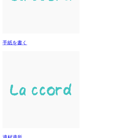
手紙を書く
適材適所