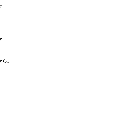
す。
か
から。