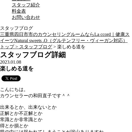
スタッフ紹介
料金表
お問い合わせ
スタッフブログ
三重県四日市市のカウンセリングルームならLa ccord｜健康ス
イーツNatural sweets .O（グルテンフリー・ヴィーガン対応）
トップ >
スタッフブログ
> 楽しめる道を
スタッフブログ詳細
2023.01.08
楽しめる道を
こんにちは。
カウンセラーの和田直子です＾＾
出来るとか、出来ないとか
正解とか不正解とか
常識とか非常識とか
得とか損とか
世の中には捉われてしまうことが沢山ありますね。