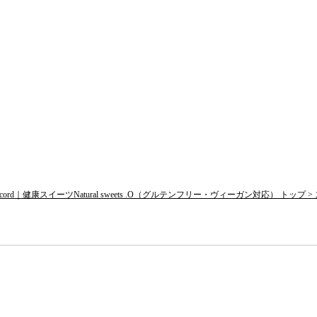
d｜健康スイーツNatural sweets .O（グルテンフリー・ヴィーガン対応） トップ >