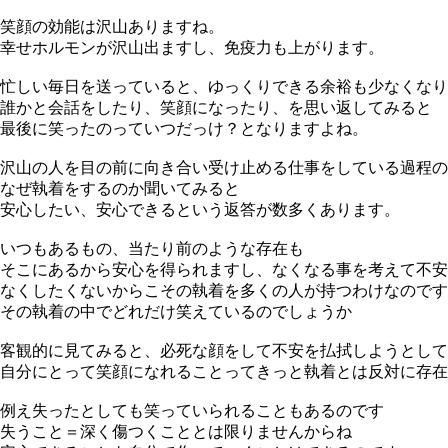
笑顔の効能は沢山ありますね。
幸せホルモンが沢山出ますし、免疫力も上がります。
忙しい毎日を送っていると、ゆっくりできる余裕も少なくなり
誰かと会話をしたり、笑顔になったり、を思い返してみると
最後に笑ったのっていつだっけ？となりますよね。
沢山の人を目の前に向き合い受け止める仕事をしている過程の
なぜ執着をするのか聞いてみると
安心したい、安心できるという返答が数多くあります。
いつもあるもの、当たり前のような存在も
そこにあるから安心を得られますし、なくなる事を考えて不安
なくしたくないからこその執着を多くの人が持つわけなのです
その執着の中でどれだけ笑えているのでしょうか
客観的に見てみると、必死な顔をして不安を払拭しようとして
自分にとって笑顔になれることってきっと執着とは反対に存在
例え失ったとしても笑っていられることもあるのです
失うこと＝深く傷つくこととは限りませんからね