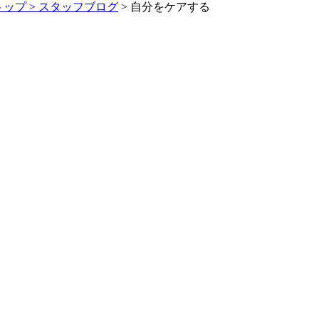
トップ >
スタッフブログ
> 自分をケアする
。