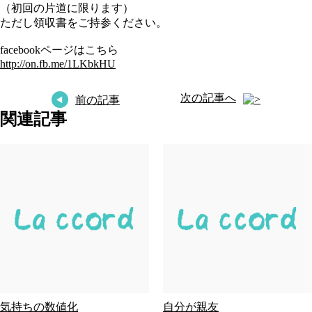
（初回の片道に限ります）
ただし領収書をご持参ください。
facebookページはこちら
http://on.fb.me/1LKbkHU
次の記事へ
前の記事
関連記事
気持ちの数値化
自分が親友