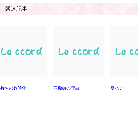
関連記事
気持ちの数値化
不機嫌の理由
夏バテ