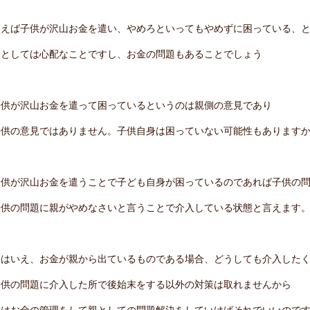
例えば子供が沢山お金を遣い、やめろといってもやめずに困っている、
親としては心配なことですし、お金の問題もあることでしょう
子供が沢山お金を遣って困っているというのは親側の意見であり
子供の意見ではありません。子供自身は困っていない可能性もあります
子供が沢山お金を遣うことで子ども自身が困っているのであれば子供の
子供の問題に親がやめなさいと言うことで介入している状態と言えます
とはいえ、お金が親から出ているものである場合、どうしても介入した
子供の問題に介入した所で後始末をする以外の対策は取れませんから
親はお金の管理をして親としての問題解決をしていけばそれでいいので