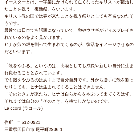
イースターとは、十字架にかけられて亡くなったキリストが復活し
たことを祝う「復活祭」をいいます。
キリスト教の国では春が来たことを祝う祭りとしても有名なのだそ
うです。
最近では日本でも話題になっていて、卵やウサギがディスプレイさ
れているのをよく見かけます。
ヒナが卵の殻を割って生まれてくるのが、復活をイメージさせるの
だといいます。
「殻をやぶる」というのは、比喩としても成長や新しい自分に生ま
れ変わることとされています。
でも殻をやぶるのはあくまで自分自身です。外から勝手に殻を割っ
たりしても、ヒナは生まれてくることはできません。
「そのとき」が来たら、ヒナは自らからをやぶって出てくるはず。
それまでは自分の「そのとき」を待つしかないのです。
La ccord (ラコール)
住所 〒512-0921
三重県四日市市 尾平町2936-1