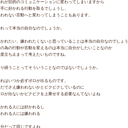
それが目的のコミュニケーションに変わってしまいますから
相手に好かれる行動を取るでしょうし、
嫌われない言動へと変わってしまうこともあります。
それって本当の自分なのでしょうか。
好かれたい、嫌われたくないと思っていることは本当の自分なのでしょ
その為の行動や言動を変えるのは本当に自分がしたいことなのか
一度立ち止まって考えたいものですね。
取り繕うことってそういうことなのではないでしょうか。
それはいつか必ずボロが出るものです。
ただでさえ嫌われないかとビクビクしているのに
ボロが出ないかビクビクを上乗せする必要なんてないよね
好かれる人には好かれるし
嫌われる人には嫌われる
自分だって同じですよね