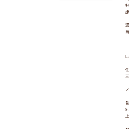
L
住
三
メ
9