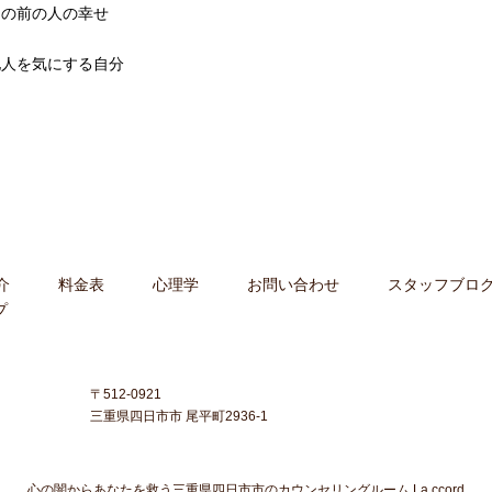
目の前の人の幸せ
他人を気にする自分
介
料金表
心理学
お問い合わせ
スタッフブロ
プ
〒512-0921
三重県四日市市 尾平町2936-1
心の闇からあなたを救う三重県四日市市のカウンセリングルーム La ccord