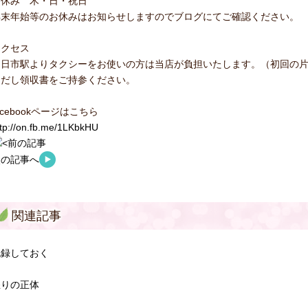
お休み 木・日・祝日
年末年始等のお休みはお知らせしますのでブログにてご確認ください。
アクセス
四日市駅よりタクシーをお使いの方は当店が負担いたします。（初回の
ただし領収書をご持参ください。
acebookページはこちら
ttp://on.fb.me/1LKbkHU
前の記事
次の記事へ
関連記事
記録しておく
怒りの正体