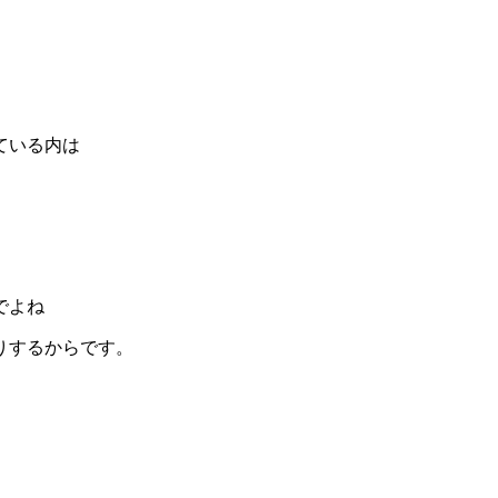
ている内は
でよね
りするからです。